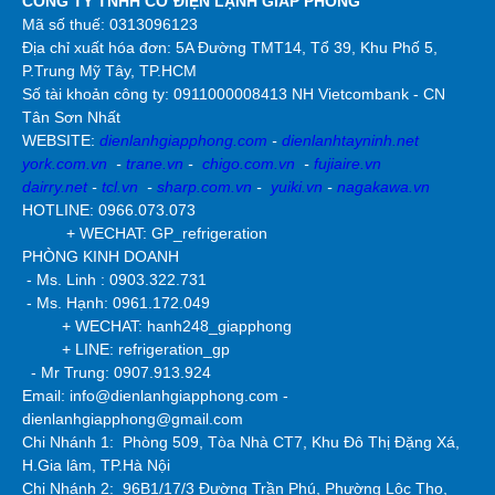
CÔNG TY TNHH CƠ ĐIỆN LẠNH GIÁP PHONG
Mã số thuế: 0313096123
Địa chỉ xuất hóa đơn: 5A Đường TMT14, Tổ 39, Khu Phố 5,
P.Trung Mỹ Tây, TP.HCM
Số tài khoản công ty:
0911000008413 NH Vietcombank - CN
Tân Sơn Nhất
WEBSITE:
dienlanhgiapphong.com
-
dienlanhtayninh.net
york.com.vn
-
trane.vn
-
chigo.com.vn
-
fujiaire.vn
dairry.net
-
tcl.vn
-
sharp.com.vn
-
yuiki.vn
-
nagakawa.vn
HOTLINE: 0966.073.073
+ WECHAT: GP_refrigeration
PHÒNG KINH DOANH
- Ms. Linh : 0903.322.731
- Ms. Hạnh: 0961.172.049
+ WECHAT: hanh248_giapphong
+ LINE: refrigeration_gp
- Mr Trung: 0907.913.924
Email: info@dienlanhgiapphong.com -
dienlanhgiapphong@gmail.com
Chi Nhánh 1: Phòng 509, Tòa Nhà CT7, Khu Đô Thị Đặng Xá,
H.Gia lâm, TP.Hà Nội
Chi Nhánh 2:
96B1/17/3 Đường Trần Phú, Phường Lộc Thọ,