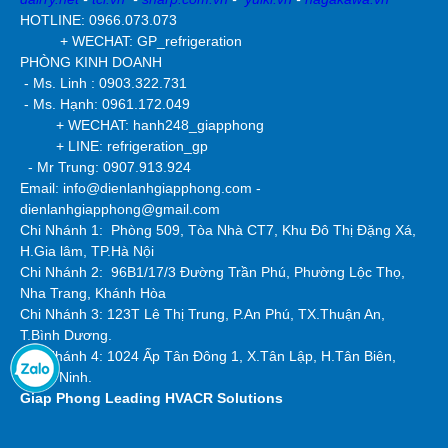
HOTLINE: 0966.073.073
+ WECHAT: GP_refrigeration
PHÒNG KINH DOANH
- Ms. Linh : 0903.322.731
- Ms. Hạnh: 0961.172.049
+ WECHAT: hanh248_giapphong
+ LINE: refrigeration_gp
- Mr Trung: 0907.913.924
Email: info@dienlanhgiapphong.com -
dienlanhgiapphong@gmail.com
Chi Nhánh 1: Phòng 509, Tòa Nhà CT7, Khu Đô Thị Đặng Xá,
H.Gia lâm, TP.Hà Nội
Chi Nhánh 2:
96B1/17/3 Đường Trần Phú, Phường Lộc Thọ,
Nha Trang, Khánh Hòa
Chi Nhánh 3: 123T Lê Thị Trung, P.An Phú, TX.Thuận An,
T.Bình Dương.
Chi Nhánh 4: 1024 Ấp Tân Đông 1, X.Tân Lập, H.Tân Biên,
T.Tây Ninh.
Giap Phong
Leading HVACR Solutions