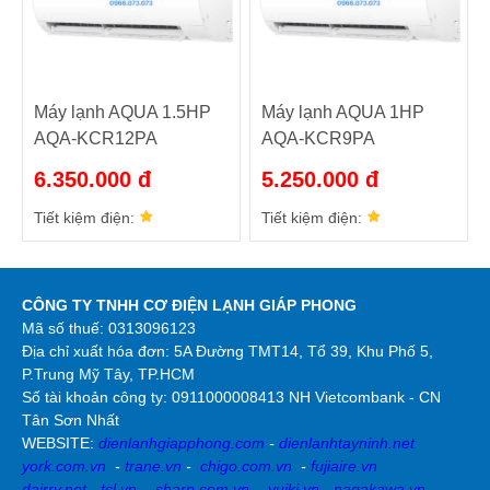
Máy lạnh AQUA 1.5HP
Máy lạnh AQUA 1HP
AQA-KCR12PA
AQA-KCR9PA
6.350.000 đ
5.250.000 đ
Tiết kiệm điện:
Tiết kiệm điện:
CÔNG TY TNHH CƠ ĐIỆN LẠNH GIÁP PHONG
Mã số thuế: 0313096123
Địa chỉ xuất hóa đơn: 5A Đường TMT14, Tổ 39, Khu Phố 5,
P.Trung Mỹ Tây, TP.HCM
Số tài khoản công ty:
0911000008413 NH Vietcombank - CN
Tân Sơn Nhất
WEBSITE:
dienlanhgiapphong.com
-
dienlanhtayninh.net
york.com.vn
-
trane.vn
-
chigo.com.vn
-
fujiaire.vn
dairry.net
-
tcl.vn
-
sharp.com.vn
-
yuiki.vn
-
nagakawa.vn