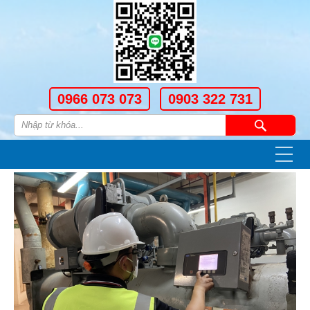
0966 073 073
0903 322 731
—
—
—