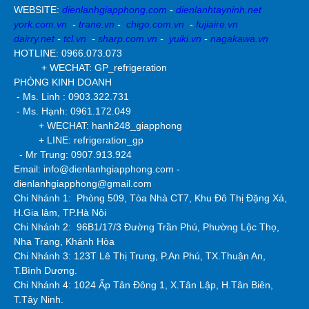
WEBSITE:
dienlanhgiapphong.com
-
dienlanhtayninh.net
york.com.vn
-
trane.vn
-
chigo.com.vn
-
fujiaire.vn
dairry.net
-
tcl.vn
-
sharp.com.vn
-
yuiki.vn
-
nagakawa.vn
HOTLINE: 0966.073.073
+ WECHAT: GP_refrigeration
PHÒNG KINH DOANH
- Ms. Linh : 0903.322.731
- Ms. Hạnh: 0961.172.049
+ WECHAT: hanh248_giapphong
+ LINE: refrigeration_gp
- Mr Trung: 0907.913.924
Email: info@dienlanhgiapphong.com -
dienlanhgiapphong@gmail.com
Chi Nhánh 1: Phòng 509, Tòa Nhà CT7, Khu Đô Thị Đặng Xá,
H.Gia lâm, TP.Hà Nội
Chi Nhánh 2:
96B1/17/3 Đường Trần Phú, Phường Lộc Thọ,
Nha Trang, Khánh Hòa
Chi Nhánh 3: 123T Lê Thị Trung, P.An Phú, TX.Thuận An,
T.Bình Dương.
Chi Nhánh 4: 1024 Ấp Tân Đông 1, X.Tân Lập, H.Tân Biên,
T.Tây Ninh.