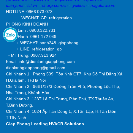
dairry.net
-
tcl.vn
-
sharp.com.vn
-
yuiki.vn
-
nagakawa.vn
HOTLINE: 0966.073.073
+ WECHAT: GP_refrigeration
PHÒNG KINH DOANH
- Ms. Linh : 0903.322.731
- Ms. Hạnh: 0961.172.049
+ WECHAT: hanh248_giapphong
+ LINE: refrigeration_gp
- Mr Trung: 0907.913.924
Email: info@dienlanhgiapphong.com -
dienlanhgiapphong@gmail.com
Chi Nhánh 1: Phòng 509, Tòa Nhà CT7, Khu Đô Thị Đặng Xá,
H.Gia lâm, TP.Hà Nội
Chi Nhánh 2:
96B1/17/3 Đường Trần Phú, Phường Lộc Thọ,
Nha Trang, Khánh Hòa
Chi Nhánh 3: 123T Lê Thị Trung, P.An Phú, TX.Thuận An,
T.Bình Dương.
Chi Nhánh 4: 1024 Ấp Tân Đông 1, X.Tân Lập, H.Tân Biên,
T.Tây Ninh.
Giap Phong
Leading HVACR Solutions