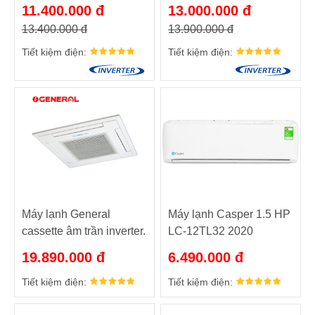
ASGG12JLTB/A0GG12JLTB
Model : ASGG12LLTA-
11.400.000 đ
13.000.000 đ
V/AOGG12LLTA-V
13.400.000 đ
13.900.000 đ
Tiết kiệm điện:
Tiết kiệm điện:
Máy lạnh General
Máy lạnh Casper 1.5 HP
cassette âm trần inverter.
LC-12TL32 2020
Model : AUGG12LVLA-
19.890.000 đ
6.490.000 đ
A/AOGG12LBLA-A
Tiết kiệm điện:
Tiết kiệm điện: