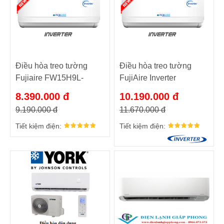
Điều hòa treo tường
Điều hòa treo tường
Fujiaire FW15H9L-
FujiAire Inverter
2A1N/FL15H9L-2A1B
FW15R9E-
8.390.000 đ
10.190.000 đ
2A1V/FL15R9E-2A1B
9.190.000 đ
11.670.000 đ
Tiết kiệm điện:
Tiết kiệm điện: