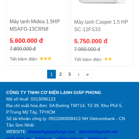
Máy lạnh Midea 1.5HP
Máy lạnh Casper 1.5 HP
MSAFG-13CRN8
SC-12FS33
5.600.000 đ
5.750.000 đ
7.800.000 đ
7.990.000 đ
Tiết kiệm điện:
Tiết kiệm điện:
1
2
3
›
»
CÔNG TY TNHH CƠ ĐIỆN LẠNH GIÁP PHONG
Mã số thuế: 0313096123
Địa chỉ xuất hóa đơn: 5A Đường TMT14, Tổ 39, Khu Phố 5,
P.Trung Mỹ Tây, TP.HCM
Số tài khoản công ty:
0911000008413 NH Vietcombank - CN
Tân Sơn Nhất
WEBSITE:
dienlanhgiapphong.com
-
dienlanhtayninh.net
york.com.vn
-
trane.vn
-
chigo.com.vn
-
fujiaire.vn