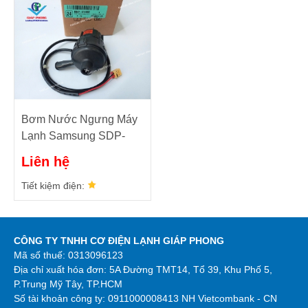
Bơm Nước Ngưng Máy
Lạnh Samsung SDP-
DCS1-2 Model DB67-
Liên hệ
01166C
Tiết kiệm điện:
CÔNG TY TNHH CƠ ĐIỆN LẠNH GIÁP PHONG
Mã số thuế: 0313096123
Địa chỉ xuất hóa đơn: 5A Đường TMT14, Tổ 39, Khu Phố 5,
P.Trung Mỹ Tây, TP.HCM
Số tài khoản công ty:
0911000008413 NH Vietcombank - CN