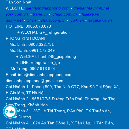
Tân Sơn Nhất
WEBSITE:
dienlanhgiapphong.com
-
dienlanhtayninh.net
york.com.vn
-
trane.vn
-
chigo.com.vn
-
fujiaire.vn
dairry.net
-
tcl.vn
-
sharp.com.vn
-
yuiki.vn
-
nagakawa.vn
HOTLINE: 0966.073.073
+ WECHAT: GP_refrigeration
PHÒNG KINH DOANH
- Ms. Linh : 0903.322.731
- Ms. Hạnh: 0961.172.049
+ WECHAT: hanh248_giapphong
+ LINE: refrigeration_gp
- Mr Trung: 0907.913.924
Email: info@dienlanhgiapphong.com -
dienlanhgiapphong@gmail.com
Chi Nhánh 1: Phòng 509, Tòa Nhà CT7, Khu Đô Thị Đặng Xá,
H.Gia lâm, TP.Hà Nội
Chi Nhánh 2:
96B1/17/3 Đường Trần Phú, Phường Lộc Thọ,
Nha Trang, Khánh Hòa
Chi Nhánh 3: 123T Lê Thị Trung, P.An Phú, TX.Thuận An,
T.Bình Dương.
Chi Nhánh 4: 1024 Ấp Tân Đông 1, X.Tân Lập, H.Tân Biên,
T.Tây Ninh.