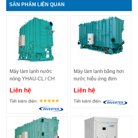
SẢN PHẨM LIÊN QUAN
Máy làm lạnh nước
Máy làm lạnh bằng hơi
nóng YHAU-CL / CH
nước hiệu ứng đơn
Được điều khiển bằng
YHAU-C30 - 2000 TR
Liên hệ
Liên hệ
nước nóng nhiệt độ thấp
(105 ĐẾN 7.034 mã lực)
sử dụng nước khử ion
Tiết kiệm điện:
Tiết kiệm điện:
làm chất làm lạnh.