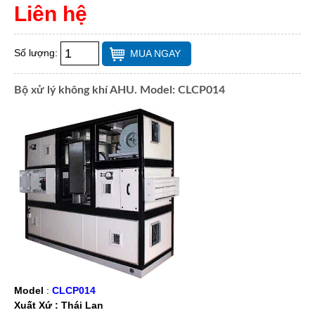
Liên hệ
Số lượng:
MUA NGAY
Bộ xử lý không khí AHU. Model: CLCP014
Model
:
CLCP014
Xuất Xứ : Thái Lan