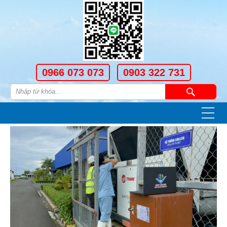
0966 073 073
0903 322 731
—
—
—