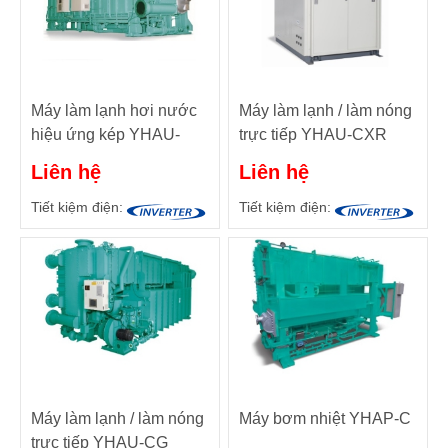
Máy làm lạnh hơi nước
Máy làm lạnh / làm nóng
hiệu ứng kép YHAU-
trực tiếp YHAU-CXR
CW120 - 4000 TR (422
Điều khiển bằng nước
Liên hệ
Liên hệ
đến 14.067 mã lực)
nóng ở nhiệt độ thấp sử
dụng nước khử ion làm
Tiết kiệm điện:
Tiết kiệm điện:
môi chất lạnh.
Máy làm lạnh / làm nóng
Máy bơm nhiệt YHAP-C
trực tiếp YHAU-CG