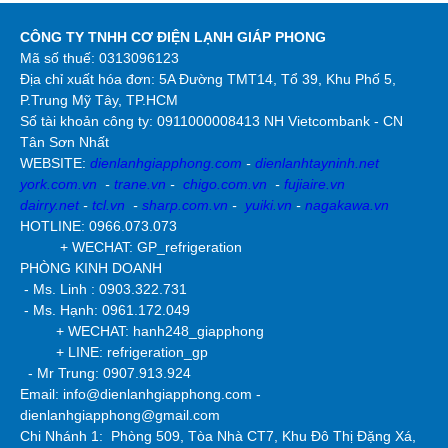
CÔNG TY TNHH CƠ ĐIỆN LẠNH GIÁP PHONG
Mã số thuế: 0313096123
Địa chỉ xuất hóa đơn: 5A Đường TMT14, Tổ 39, Khu Phố 5,
P.Trung Mỹ Tây, TP.HCM
Số tài khoản công ty:
0911000008413 NH Vietcombank - CN
Tân Sơn Nhất
WEBSITE:
dienlanhgiapphong.com
-
dienlanhtayninh.net
york.com.vn
-
trane.vn
-
chigo.com.vn
-
fujiaire.vn
dairry.net
-
tcl.vn
-
sharp.com.vn
-
yuiki.vn
-
nagakawa.vn
HOTLINE: 0966.073.073
+ WECHAT: GP_refrigeration
PHÒNG KINH DOANH
- Ms. Linh : 0903.322.731
- Ms. Hạnh: 0961.172.049
+ WECHAT: hanh248_giapphong
+ LINE: refrigeration_gp
- Mr Trung: 0907.913.924
Email: info@dienlanhgiapphong.com -
dienlanhgiapphong@gmail.com
Chi Nhánh 1: Phòng 509, Tòa Nhà CT7, Khu Đô Thị Đặng Xá,