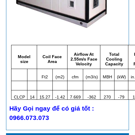
Airflow At
Total
Model
Coil Face
2.55m/s Face
Cooling
size
Area
Velocity
Capacity
Ft2
(m2)
cfm
(m3/s)
MBH
(kW)
in
CLCP
14
15.27
-1.42
7.669
-362
270
-79
1
Hãy Gọi ngay để có giá tốt :
0966.073.073